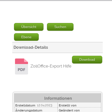
Übersicht
Suchen
Ebene
Download-Details
Download
ZollOffice-Export Hilfe
Informationen
12.04.2023
Erstelldatum
Erstellt von
Änderungsdatum
Geändert von