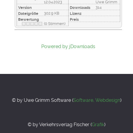
12.04.2023
Uwe Grimm
314
Version
Downloads
302.9 KB
Dateigröße
Lizenz
Bewertung
Preis
(0 Stimmen)
Powered by jDownloads
© by Uwe Grimm Software (
Software, Webdesign
)
© by Verkehrsverlag Fischer (
Grafik
)